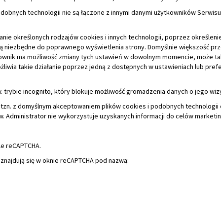
ożliwia takie działanie poprzez jedną z dostępnych w ustawieniach lub pref
 trybie incognito, który blokuje możliwość gromadzenia danych o jego wiz
, tzn. z domyślnym akceptowaniem plików cookies i podobnych technologii
w. Administrator nie wykorzystuje uzyskanych informacji do celów marketi
gle reCAPTCHA.
 znajdują się w oknie reCAPTCHA pod nazwą:
za pośrednictwem cookies oraz podobnych technologii, których korzystani
 urządzeniu użytkownika (komputer, smartfon, itd.). Wykorzystuje się te in
astu, akceptacja polityki), utrzymania sesji użytkownika (np. po zalogowan
 urządzeniu użytkownika oraz jego wizycie służące do zapewnienia bezpie