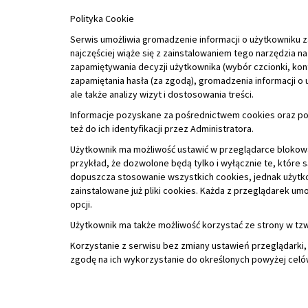
ale także analizy wizyt i dostosowania treści.
Informacje pozyskane za pośrednictwem cookies oraz pod
też do ich identyfikacji przez Administratora.
Użytkownik ma możliwość ustawić w przeglądarce blokowan
przykład, że dozwolone będą tylko i wyłącznie te, które
dopuszcza stosowanie wszystkich cookies, jednak użyt
zainstalowane już pliki cookies. Każda z przeglądarek um
opcji.
Użytkownik ma także możliwość korzystać ze strony w tzw.
Korzystanie z serwisu bez zmiany ustawień przeglądarki
zgodę na ich wykorzystanie do określonych powyżej celó
Copyright © 2026 Młodzieżowy Ośrodek Wychowawczy im
Projekt i realizacja:
Interefekt