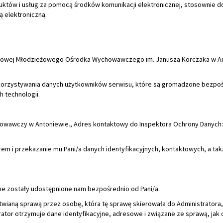
korzystywania danych użytkowników serwisu, które są gromadzone bezpo
 technologii.
owawczy w Antoniewie., Adres kontaktowy do Inspektora Ochrony Danych:
rem i przekazanie mu Pani/a danych identyfikacyjnych, kontaktowych, a tak
ane zostały udostępnione nam bezpośrednio od Pani/a.
atwianą sprawą przez osobę, która tę sprawę skierowała do Administratora,
ator otrzymuje dane identyfikacyjne, adresowe i związane ze sprawą, jak 
powiedzi na zadane pytania, przekazania zamówionej oferty i prowadzenia
ani/a zgody i prawnie uzasadnionego interesu administratora, jakim jest r