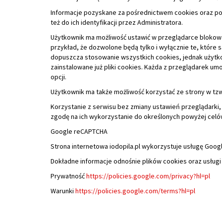
zainstalowane już pliki cookies. Każda z przeglądarek um
opcji.
Użytkownik ma także możliwość korzystać ze strony w tzw.
Korzystanie z serwisu bez zmiany ustawień przeglądarki
zgodę na ich wykorzystanie do określonych powyżej celó
Google reCAPTCHA
Strona internetowa iodopila.pl wykorzystuje usługę Goo
Dokładne informacje odnośnie plików cookies oraz usługi
Prywatność
https://policies.google.com/privacy?hl=pl
Warunki
https://policies.google.com/terms?hl=pl
Polityka Cookie
Serwis umożliwia gromadzenie informacji o użytkowniku 
najczęściej wiąże się z zainstalowaniem tego narzędzia na
zapamiętywania decyzji użytkownika (wybór czcionki, kontr
zapamiętania hasła (za zgodą), gromadzenia informacji o