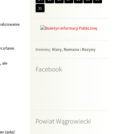
ycofanie
Imieniny
Imieniny:
Klary
,
Romana
i
Rozyny
 ale
Facebook
Powiat Wągrowiecki
Pan żądać
ych
awa.