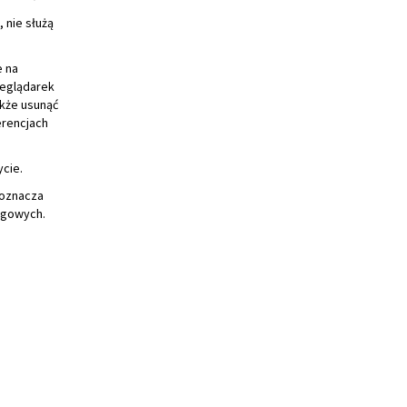
erencjach
ycie.
 oznacza
ngowych.
e
formacje do
iu),
czeństwa,