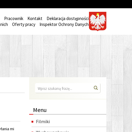
Pracownik
Kontakt
Deklaracja dostępności
nich
Oferty pracy
Inspektor Ochrony Danych
Wyszukiwarka
Wyszukaj
Menu
Filmiki
łania mi
Wychowankowie
 treści
Polityka prywatności pliki cookies
ntoniewie