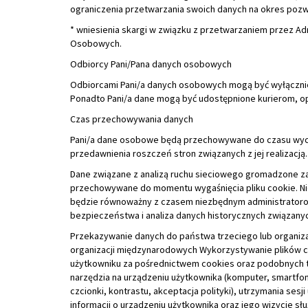
Ponadto Pani/a dane mogą być udostępnione kurierom, 
Czas przechowywania danych
Pani/a dane osobowe będą przechowywane do czasu wycof
przedawnienia roszczeń stron związanych z jej realizacją.
Dane związane z analizą ruchu sieciowego gromadzone z
przechowywane do momentu wygaśnięcia pliku cookie. Nie
będzie równoważny z czasem niezbędnym administratorow
bezpieczeństwa i analiza danych historycznych związanyc
Przekazywanie danych do państwa trzeciego lub organiza
organizacji międzynarodowych Wykorzystywanie plików co
użytkowniku za pośrednictwem cookies oraz podobnych tec
narzędzia na urządzeniu użytkownika (komputer, smartfon,
czcionki, kontrastu, akceptacja polityki), utrzymania ses
informacji o urządzeniu użytkownika oraz jego wizycie sł
Informacje pozyskane za pośrednictwem cookies oraz pod
też do ich identyfikacji przez Administratora.
Użytkownik ma możliwość ustawić w przeglądarce blokowan
przykład, że dozwolone będą tylko i wyłącznie te, które
dopuszcza stosowanie wszystkich cookies, jednak użyt