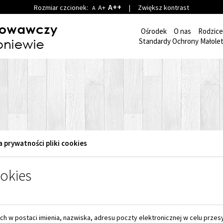
A++
Rozmiar czcionek:
A+
|
Zwiększ kontrast
A
Ośrodek
O nas
Rodzice
Standardy Ochrony Małolet
a prywatności pliki cookies
ookies
w postaci imienia, nazwiska, adresu poczty elektronicznej w celu przesy
któw i usług za pomocą środków komunikacji elektronicznej, stosownie do
gą elektroniczną.
rnetowej Młodzieżowego Ośrodka Wychowawczego im. Janusza Korczaka w A