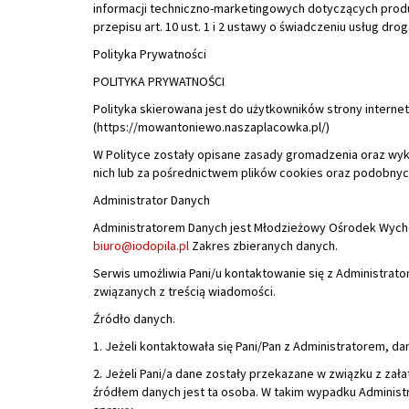
(https://mowantoniewo.naszaplacowka.pl/)
W Polityce zostały opisane zasady gromadzenia oraz wy
nich lub za pośrednictwem plików cookies oraz podobnych
Administrator Danych
Administratorem Danych jest Młodzieżowy Ośrodek Wych
biuro@iodopila.pl
Zakres zbieranych danych.
Serwis umożliwia Pani/u kontaktowanie się z Administrato
związanych z treścią wiadomości.
Źródło danych.
1. Jeżeli kontaktowała się Pani/Pan z Administratorem, d
2. Jeżeli Pani/a dane zostały przekazane w związku z zał
źródłem danych jest ta osoba. W takim wypadku Administr
sprawy.
Cel i podstawa prawna przetwarzania danych osobowych.
Pani/a dane mogą być przetwarzane w celu udzielania od
korespondencji w celu załatwienia sprawy, na podstawie P
żądań użytkowników (art. 6 ust. 1 lit. a i f RODO).