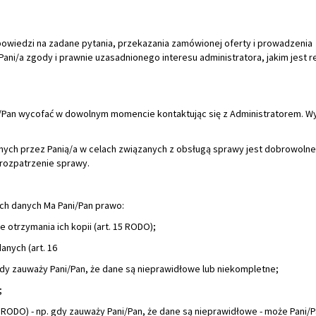
Pan wycofać w dowolnym momencie kontaktując się z Administratorem. W
ch przez Panią/a w celach związanych z obsługą sprawy jest dobrowolne,
 rozpatrzenie sprawy.
ch danych Ma Pani/Pan prawo:
e otrzymania ich kopii (art. 15 RODO);
anych (art. 16
dy zauważy Pani/Pan, że dane są nieprawidłowe lub niekompletne;
;
 RODO) - np. gdy zauważy Pani/Pan, że dane są nieprawidłowe - może Pani/
alający nam sprawdzić prawidłowość tych danych);
dministratora Pani/Pana danych osobowych do Prezesa Urzędu Ochrony Dan
 podmioty, które uprawnione są do ich otrzymania na mocy przepisów pr