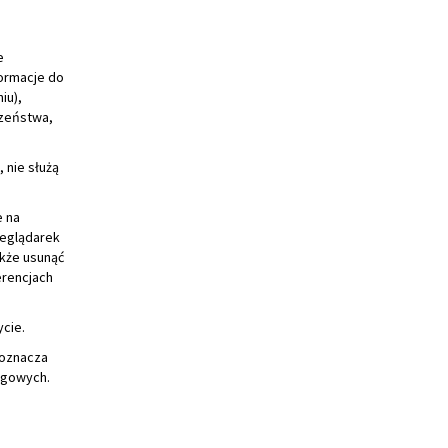
 nie służą
e na
zeglądarek
kże usunąć
erencjach
ycie.
 oznacza
ngowych.
Do góry