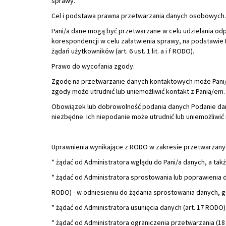
Prawo do wycofania zgody.
Zgodę na przetwarzanie danych kontaktowych może Pani/
zgody może utrudnić lub uniemożliwić kontakt z Panią/em.
Obowiązek lub dobrowolność podania danych Podanie dany
niezbędne. Ich niepodanie może utrudnić lub uniemożliwić
Uprawnienia wynikające z RODO w zakresie przetwarzany
* żądać od Administratora wglądu do Pani/a danych, a takż
* żądać od Administratora sprostowania lub poprawienia d
RODO) - w odniesieniu do żądania sprostowania danych, g
* żądać od Administratora usunięcia danych (art. 17 RODO)
* żądać od Administratora ograniczenia przetwarzania (18
ograniczenia przetwarzania swoich danych na okres pozw
* wniesienia skargi w związku z przetwarzaniem przez A
Osobowych.
Odbiorcy Pani/Pana danych osobowych
Odbiorcami Pani/a danych osobowych mogą być wyłącznie