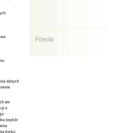
Filmiki
esu
ania danych
nienie
ch ani
ji o
ego
ika (wybór
enia
a treści.
 nie służą
e na
zeglądarek
kże usunąć