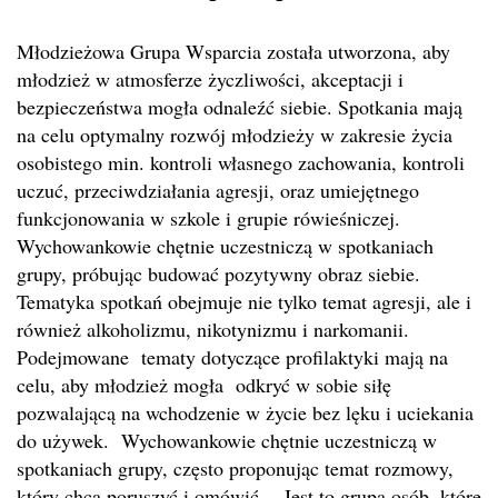
Młodzieżowa Grupa Wsparcia została utworzona, aby
młodzież w atmosferze życzliwości, akceptacji i
bezpieczeństwa mogła odnaleźć siebie. Spotkania mają
na celu optymalny rozwój młodzieży w zakresie życia
osobistego min. kontroli własnego zachowania, kontroli
uczuć, przeciwdziałania agresji, oraz umiejętnego
funkcjonowania w szkole i grupie rówieśniczej.
Wychowankowie chętnie uczestniczą w spotkaniach
grupy, próbując budować pozytywny obraz siebie.
Tematyka spotkań obejmuje nie tylko temat agresji, ale i
również alkoholizmu, nikotynizmu i narkomanii.
Podejmowane tematy dotyczące profilaktyki mają na
celu, aby młodzież mogła odkryć w sobie siłę
pozwalającą na wchodzenie w życie bez lęku i uciekania
do używek. Wychowankowie chętnie uczestniczą w
spotkaniach grupy, często proponując temat rozmowy,
który chcą poruszyć i omówić. Jest to grupa osób, które