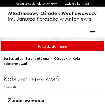
A++
Rozmiar czcionek:
A+
|
Zwiększ kontrast
A
Przejdź
Przejdź
do
do
głównej
wyszukiwarki
treści
Przełącz
nawigacj
Przejdź do menu
Jesteś tutaj:
Strona główna
»
Ośrodek
»
Koła
zainteresowań
Koła zainteresowań
Drukuj
Zainteresowania