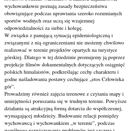
wychowankowie poznają zasady bezpieczeństwa
obowiązujące podczas uprawiania szeroko rozumianych
sportów wodnych oraz uczą się wzajemnej
odpowiedzialności za siebie i kolegę.
W związku z panującą sytuacją epidemiologiczną i
związanymi z nią ograniczeniami nie możemy chwilowo
realizować w terenie projektów opartych na turystyce
górskiej. Dlatego w tej dziedzinie promujemy ją poprzez
projekcje filmów dokumentalnych dotyczących osiągnięć
polskich himalaistów, podkreślając cechy charakteru i
godne naśladowania postawy cechujące „etos Człowieka
gór”.
Prowadzimy również zajęcia terenowe z czytania mapy i
umiejętności poruszania się w trudnym terenie. Powyższe
działania są atrakcyjną formą dotarcia do współczesnej,
wymagającej młodzieży. Budowanie relacji pomiędzy
wychowawcą i wychowankiem „w terenie”, podczas
wspólnego rozwiązywania problemów jest szczera i