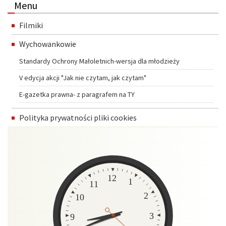
Menu
Filmiki
Wychowankowie
Standardy Ochrony Małoletnich-wersja dla młodzieży
V edycja akcji "Jak nie czytam, jak czytam"
E-gazetka prawna- z paragrafem na TY
Polityka prywatności pliki cookies
Zegar
12
1
11
2
10
3
9