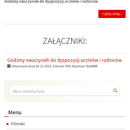
Godziny nauczycieli do dyspozycji uczniów i rodziców.
na
czytaj dalej...
tema
God
nauc
do
ZAŁĄCZNIKI:
dysp
ucz
i
rod
Godziny nauczycieli do dyspozycji uczniów i rodziców
Utworzono dnia 02.11.2022, Format:
PDF
, Rozmiar:
NaNMB
Wyszukiwarka
Wyszuk
Menu
Filmiki