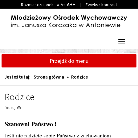
A++
Rozmiar czcionek:
A+
|
Zwiększ kontrast
A
Przejdź
Przejdź
do
do
głównej
wyszukiwarki
treści
Przełącz
nawigacj
Przejdź do menu
Jesteś tutaj:
Strona główna
»
Rodzice
Rodzice
Drukuj
Szanowni Państwo !
Jeśli nie radzicie sobie Państwo z zachowaniem