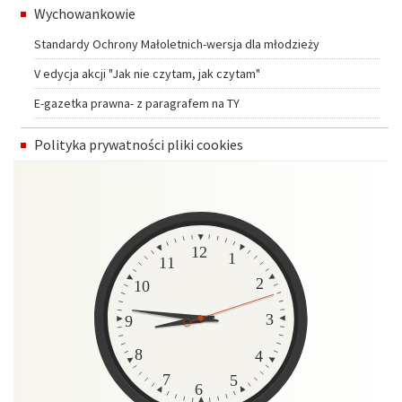
Wychowankowie
Standardy Ochrony Małoletnich-wersja dla młodzieży
V edycja akcji "Jak nie czytam, jak czytam"
E-gazetka prawna- z paragrafem na TY
Polityka prywatności pliki cookies
Zegar
12
1
11
2
10
3
9
8
4
7
5
6