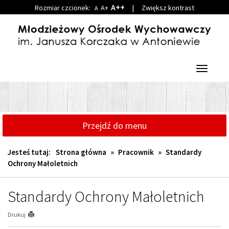
A++
Rozmiar czcionek:
A+
|
Zwiększ kontrast
A
Przejdź
Przejdź
do
do
głównej
wyszukiwarki
treści
Przełącz
nawigacj
Przejdź do menu
Jesteś tutaj:
Strona główna
»
Pracownik
»
Standardy
Ochrony Małoletnich
Standardy Ochrony Małoletnich
Drukuj
Standardy Ochrony Małoletnich