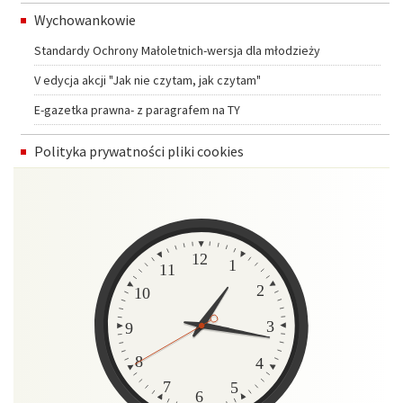
Standardy Ochrony Małoletnich-wersja dla młodzieży
V edycja akcji "Jak nie czytam, jak czytam"
E-gazetka prawna- z paragrafem na TY
Polityka prywatności pliki cookies
Zegar
12
1
11
2
10
3
9
8
4
7
5
6