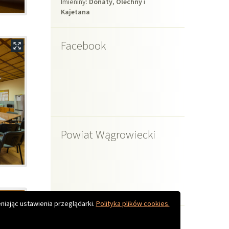
Filmiki
Do góry
niając ustawienia przeglądarki.
Polityka plików cookies.