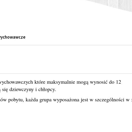
grupowe
awczej przeznaczone również do zajęć kulinarnych.
upy wychowawcze