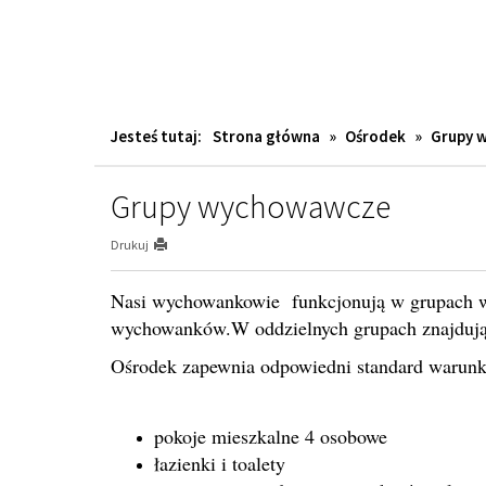
łazienki i toalety
pomieszczenia do wypoczynku-świetlice 
aneksy kuchenne dla każdej grupy wychow
Gr
Utworzono dnia 20.04.2022, 21:23