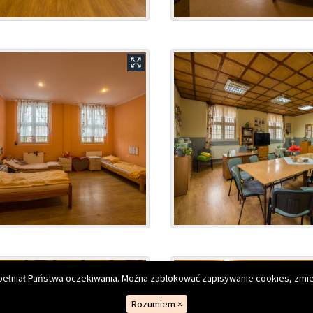
. Janusza Korczaka
spełniał Państwa oczekiwania. Można zablokować zapisywanie cookies, zmie
Rozumiem
×